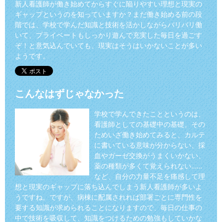
新人看護師が働き始めてからすぐに陥りやすい理想と現実の
ギャップというのを知っていますか？まだ働き始める前の段
階では、学校で学んだ知識と技術を活かしながらバリバリ働
いて、プライベートもしっかり遊んで充実した毎日を過ごす
ぞ！と意気込んでいても、現実はそうはいかないことが多い
ようです。
こんなはずじゃなかった
学校で学んできたことというのは、
看護師としての基礎中の基礎。その
ためいざ働き始めてみると、カルテ
に書いている意味が分からない、採
血やガーゼ交換がうまくいかない、
薬の種類が多くて覚えられない……
など、自分の力量不足を痛感して理
想と現実のギャップに落ち込んでしまう新人看護師が多いよ
うですね。ですが、病棟に配属されれば部署ごとに専門性を
要する知識が求められることになりますので、毎日の仕事の
中で技術を吸収して、知識をつけるための勉強もしていかな