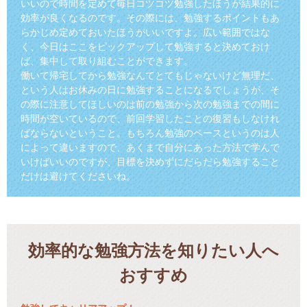
いいので時間を定めて毎日コツコツ勉強したほうが結果的に
効率が良くなるのです。その際には、勉強するポイントもあ
らかじめ定めておいたほうがいいですよ。広い範囲ではな
く、今日はここをピックアップして勉強すると決めておけ
ば、集中して取り組むことができます。
働いて帰宅してから勉強なんてとてもじゃないけど無理だ、
という人はお休みの日に勉強することになるでしょうが、そ
の際に注意してほしいのは前の勉強から次の勉強までの間に
時間が空いているので、前回学習したことの復習もしなけれ
ばならないということ。もちろん勉強のペースというのは人
によって違いますので、あくまで自分にあった方法で学んで
いけばいいのですが、目標を決めずにだらだら勉強すること
だけは避けてくださいね。
効率的な勉強方法を知りたい人へ
おすすめ