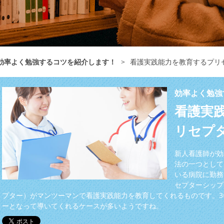
効率よく勉強するコツを紹介します！
>
看護実践能力を教育するプリ
効率よく勉強
看護実
リセプ
新人看護師が効
法の一つとして
いる病院に勤務
セプターシップ
プター）がマンツーマンで看護実践能力を教育してくれるものです。
ーとなって導いてくれるケースが多いようですね。