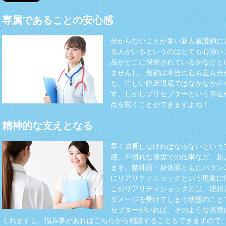
専属であることの安心感
分からないことが多い新人看護師に
る人がいるというのはとても心強い
品がどこに保管されているかなどと
ませんし、最初は本当に右も左も分
も、忙しい臨床現場ではなかなか声
す。しかしプリセプターという存在
点を聞くことができますよね！
精神的な支えとなる
早く成長しなければならないという
感、不慣れな環境での仕事など、新
ます。精神面・身体面ともにバラン
にリアリティショックという現象に
このリアリティショックとは、理想
ダメージを受けてしまう状態のこと
セプターがいれば、そのような状態
くれますし、悩み事があればこちらから相談することもできますので