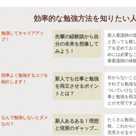
効率的な勉強方法を知りたい
勉強してキャリアアッ
新人看護師の
先輩の経験談から自
プ！
と言っても難
分の未来を想像して
アを定めてお
みよう！
めには必要な
輩看護師の体
効率よく勉強するコツを
分からないこ
新人でも仕事と勉強
紹介します！
それでも勉強
を両立させるポイン
ついていけな
トとは？
事と勉強を両
とが大切です
なんで勉強しないとダメ
たくさん勉強
新人あるある！理想
なの？
格。これから
と現実のギャップ…
充実させるぞ